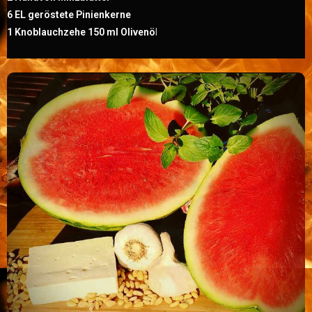
6 EL geröstete Pinienkerne
1 Knoblauchzehe 150 ml Olivenö
l