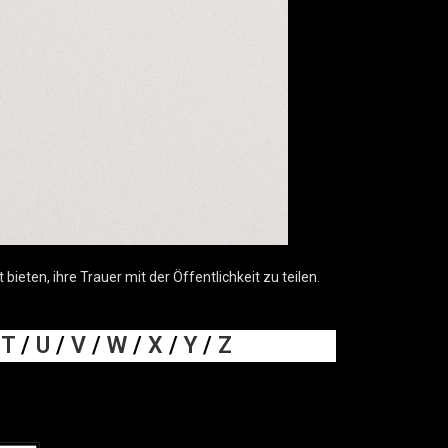
eten, ihre Trauer mit der Öffentlichkeit zu teilen.
/
T
/
U
/
V
/
W
/
X
/
Y
/
Z