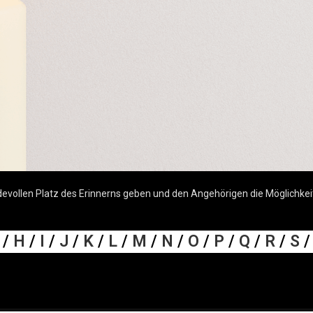
ollen Platz des Erinnerns geben und den Angehörigen die Möglichkeit bi
/
H
/
I
/
J
/
K
/
L
/
M
/
N
/
O
/
P
/
Q
/
R
/
S