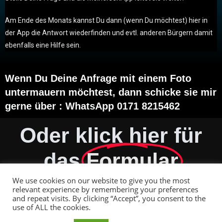
Am Ende des Monats kannst Du dann (wenn Du möchtest) hier in
der App die Antwort wiederfinden und evtl. anderen Bürgern damit
ebenfalls eine Hilfe sein.
Wenn Du Deine Anfrage mit einem Foto
untermauern möchtest, dann schicke sie mir
gerne über : WhatsApp 0171 8215462
Oder klick hier für
das
Formular
We use cookies on our website to give you the most
relevant experience by remembering your preferences
and repeat visits. By clicking “Accept”, you consent to the
Impressum
use of ALL the cookies.