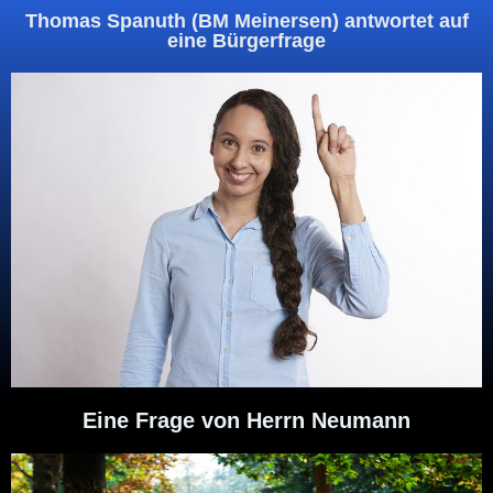
Thomas Spanuth (BM Meinersen) antwortet auf
eine Bürgerfrage
Eine Frage von Herrn Neumann