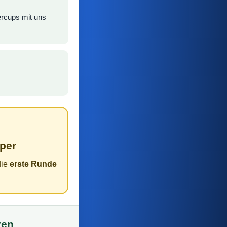
rcups mit uns
per
die
erste Runde
ren