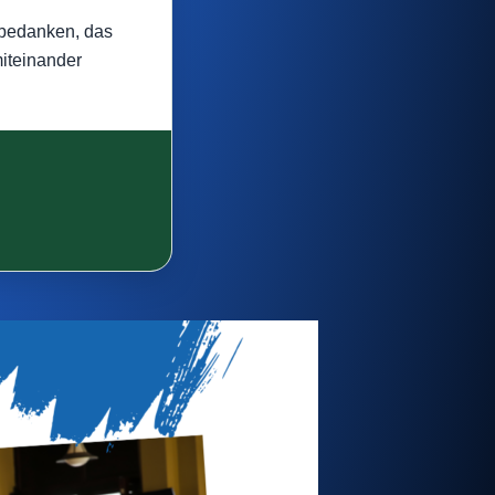
 bedanken, das
iteinander