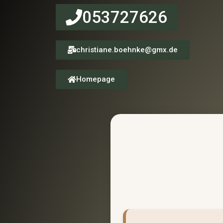
053727626
christiane.boehnke@gmx.de
Homepage