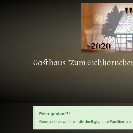
Gasthaus "Zum Eichhörnche
Feier geplant?!
Gerne richten wir ihre individuell geplante Familienfeie