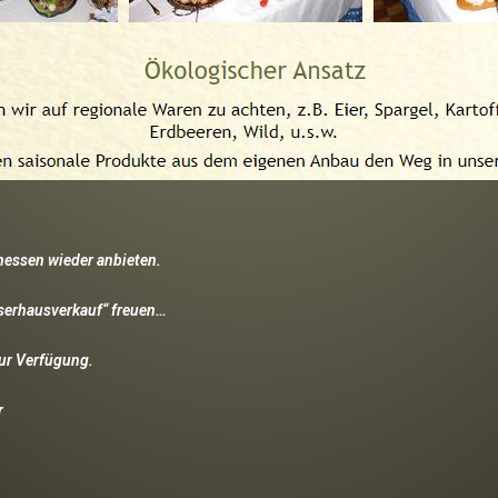
enessen
wieder anbieten.
sserhausverkauf“ freuen…
zur Verfügung.
r