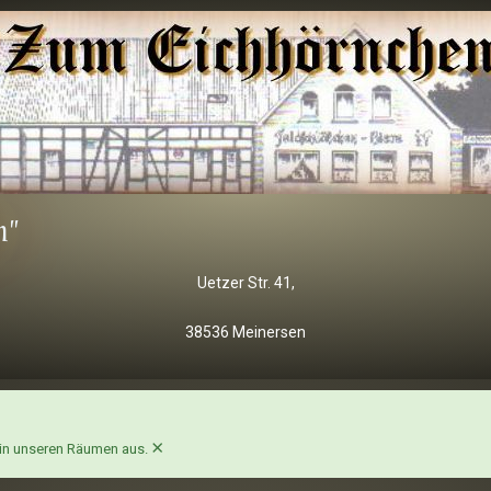
n"
Uetzer Str. 41,
38536 Meinersen
×
r in unseren Räumen aus.