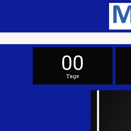
00
Tage