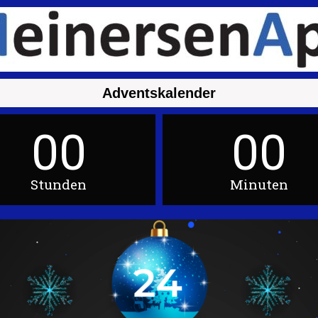
Adventskalender
00
00
Stunden
Minuten