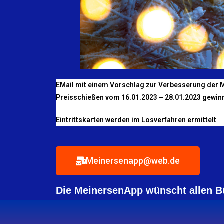
EMail mit einem Vorschlag zur
Verbesserung der
Preisschießen
vom 16.01.2023 – 28.01.2023
gewin
Eintrittskarten werden im Losverfahren ermittelt
Meinersenapp@web.de
Die MeinersenApp wünscht allen B